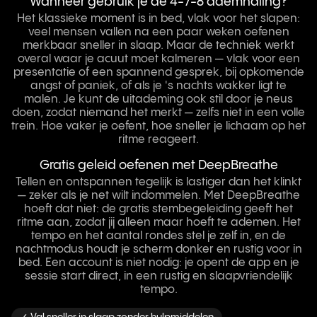
Wanneer gebruik je de 4-7-8 ademhaling?
Het klassieke moment is in bed, vlak voor het slapen:
veel mensen vallen na een paar weken oefenen
merkbaar sneller in slaap. Maar de techniek werkt
overal waar je acuut moet kalmeren — vlak voor een
presentatie of een spannend gesprek, bij opkomende
angst of paniek, of als je 's nachts wakker ligt te
malen. Je kunt de uitademing ook stil door je neus
doen, zodat niemand het merkt — zelfs niet in een volle
trein. Hoe vaker je oefent, hoe sneller je lichaam op het
ritme reageert.
Gratis geleid oefenen met DeepBreathe
Tellen en ontspannen tegelijk is lastiger dan het klinkt
— zeker als je net wilt indommelen. Met DeepBreathe
hoeft dat niet: de gratis stembegeleiding geeft het
ritme aan, zodat jij alleen maar hoeft te ademen. Het
tempo en het aantal rondes stel je zelf in, en de
nachtmodus houdt je scherm donker en rustig voor in
bed. Een account is niet nodig: je opent de app en je
sessie start direct, in een rustig en slaapvriendelijk
tempo.