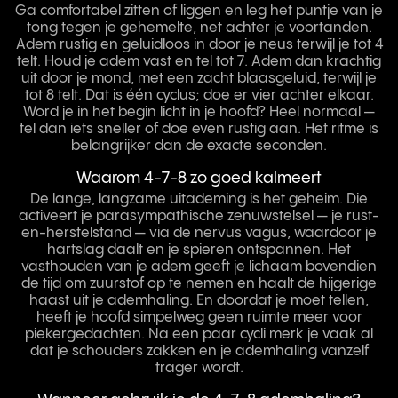
Ga comfortabel zitten of liggen en leg het puntje van je
tong tegen je gehemelte, net achter je voortanden.
Adem rustig en geluidloos in door je neus terwijl je tot 4
telt. Houd je adem vast en tel tot 7. Adem dan krachtig
uit door je mond, met een zacht blaasgeluid, terwijl je
tot 8 telt. Dat is één cyclus; doe er vier achter elkaar.
Word je in het begin licht in je hoofd? Heel normaal —
tel dan iets sneller of doe even rustig aan. Het ritme is
belangrijker dan de exacte seconden.
Waarom 4-7-8 zo goed kalmeert
De lange, langzame uitademing is het geheim. Die
activeert je parasympathische zenuwstelsel — je rust-
en-herstelstand — via de nervus vagus, waardoor je
hartslag daalt en je spieren ontspannen. Het
vasthouden van je adem geeft je lichaam bovendien
de tijd om zuurstof op te nemen en haalt de hijgerige
haast uit je ademhaling. En doordat je moet tellen,
heeft je hoofd simpelweg geen ruimte meer voor
piekergedachten. Na een paar cycli merk je vaak al
dat je schouders zakken en je ademhaling vanzelf
trager wordt.